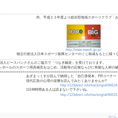
…………………………………………………………………………………………
より総合型地域スポーツクラブ「おもし
は
http://www.naash.go.jp/
ツ振興センターのくじ助成をもとに様々な活動を
…………………………………………………………………………………………
PO法人ピースバンクさんのご協力で「つなぎ融資」を受けております。
ンボールのスポーツ用具補充をはじめ、活動等の広報ならびに有能な人材の
========================================================
で納得した「自己啓発本」PRコーナー
深層を読んでみたくありませんか?
http://123direct.info/tracking/af/845
る人は読まないで下さいね。
http://123direct.info/tracking/af/845
ホーム