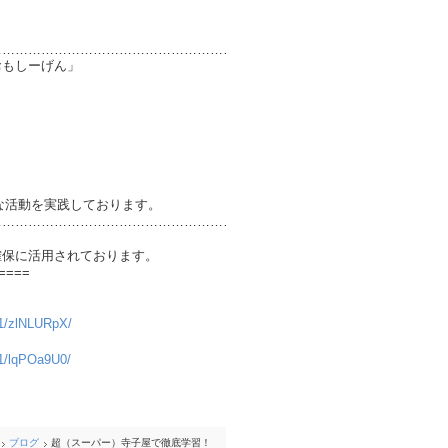
………………………………………………………
ーげん」
実践しております。
………………………………………………………
確保に活用されております。
====
241/zlNLURpX/
241/lqPOa9U0/
ブログ
超（スーパー）寺子屋で徹底学習！