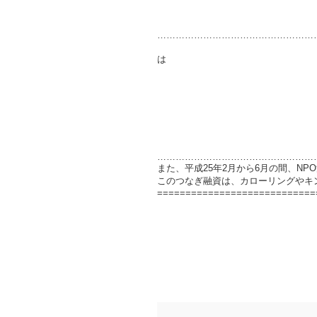
……………………………………………
尚、平成２３年度
独立行政法人日本スポー
……………………………………………
また、平成25年2月から6月の間、N
このつなぎ融資は、カローリングやキ
============================
あずまっくすが読ん
現代広告の心理の
1日48時間あ