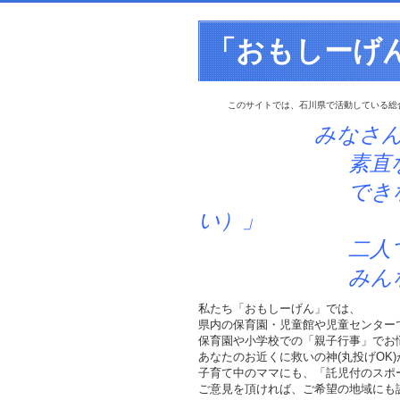
「おもしーげ
このサイトでは、石川県で活動している総
みなさ
素直な「笑顔」
できなかったこ
い）」
二人でできる
みんなででき
私たち「おもしーげん」では、
県内の保育園・児童館や児童センター
保育園や小学校での「親子行事」でお
あなたのお近くに救いの神(丸投げOK
子育て中のママにも、「託児付のスポ
ご意見を頂ければ、ご希望の地域にも