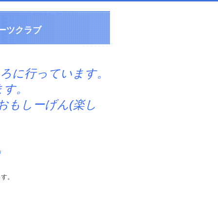
ーツクラブ
ころに行っています。
す。
しーげん(楽し
」
ます。