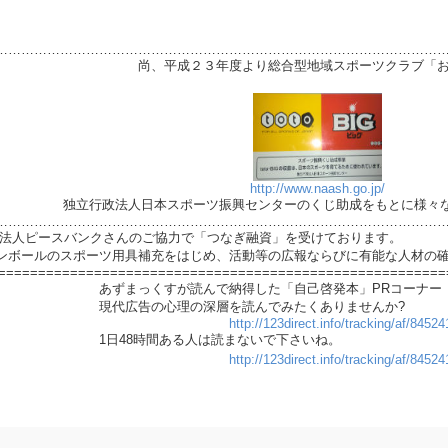
…………………………………………………………………………………………
より総合型地域スポーツクラブ「おもし
は
http://www.naash.go.jp/
ツ振興センターのくじ助成をもとに様々な活動を
…………………………………………………………………………………………
PO法人ピースバンクさんのご協力で「つなぎ融資」を受けております。
ンボールのスポーツ用具補充をはじめ、活動等の広報ならびに有能な人材の
========================================================
で納得した「自己啓発本」PRコーナー
深層を読んでみたくありませんか?
http://123direct.info/tracking/af/845
る人は読まないで下さいね。
http://123direct.info/tracking/af/845