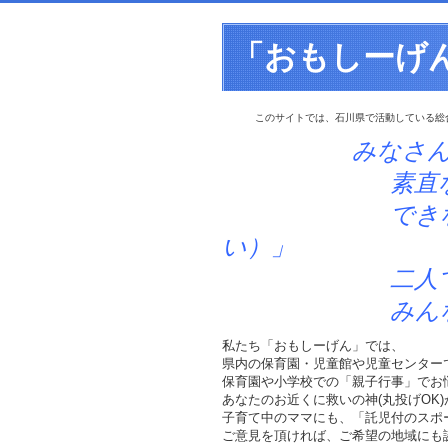
「おもしーげ
このサイトでは、石川県で活動している総
みなさ
素直な「笑顔」
できなかったこ
い）」
二人でできる
みんなででき
私たち「おもしーげん」では、
県内の保育園・児童館や児童センター
保育園や小学校での「親子行事」でお
あなたのお近くに救いの神(丸投げOK
子育て中のママにも、「託児付のスポ
ご意見を頂ければ、ご希望の地域にも