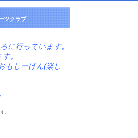
ーツクラブ
ころに行っています。
す。
しーげん(楽し
」
ます。