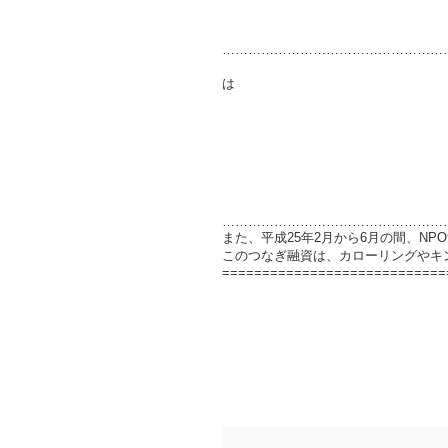
……………………………………………
尚、平成２３年度
独立行政法人日本スポー
……………………………………………
また、平成25年2月から6月の間、N
このつなぎ融資は、カローリングやキ
============================
あずまっくすが読ん
現代広告の心理の
1日48時間あ