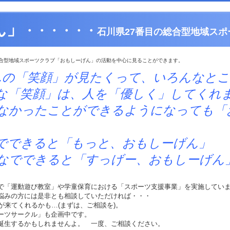
ん」
・・・・・・
石川県27番目の総合型地域スポ
合型地域スポーツクラブ「おもしーげん」の活動を中心に見ることができます。
んの「笑顔」が見たくって、いろんなと
は、人を「優しく」してくれま
とができるようになっても「おも
と「もっと、おもしーげん」
ると「すっげー、おもしーげん
で「運動遊び教室」や学童保育における「スポーツ支援事業」を実施してい
悩みの方には是非とも相談していただければ・・・
)が来てくれるかも…(まずは、ご相談を)。
ーツサークル」も企画中です。
誕生するかもしれませんよ。 一度、ご相談ください。