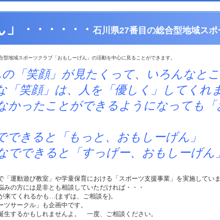
ん」
・・・・・・
石川県27番目の総合型地域スポ
合型地域スポーツクラブ「おもしーげん」の活動を中心に見ることができます。
んの「笑顔」が見たくって、いろんなと
は、人を「優しく」してくれま
とができるようになっても「おも
と「もっと、おもしーげん」
ると「すっげー、おもしーげん
で「運動遊び教室」や学童保育における「スポーツ支援事業」を実施してい
悩みの方には是非とも相談していただければ・・・
)が来てくれるかも…(まずは、ご相談を)。
ーツサークル」も企画中です。
誕生するかもしれませんよ。 一度、ご相談ください。