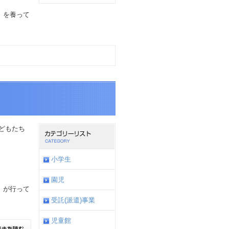
」を養って
子どもたち
小学生
園児
」が行って
受託(派遣)事業
児童館