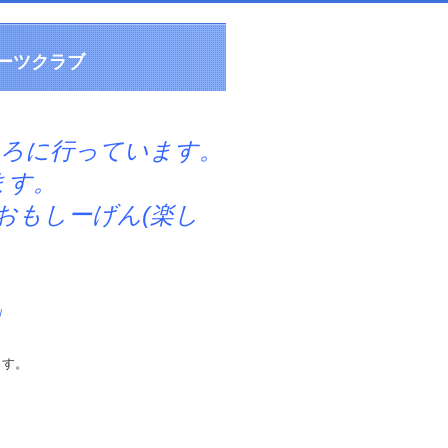
ーツクラブ
ころに行っています。
す。
しーげん(楽し
」
ます。