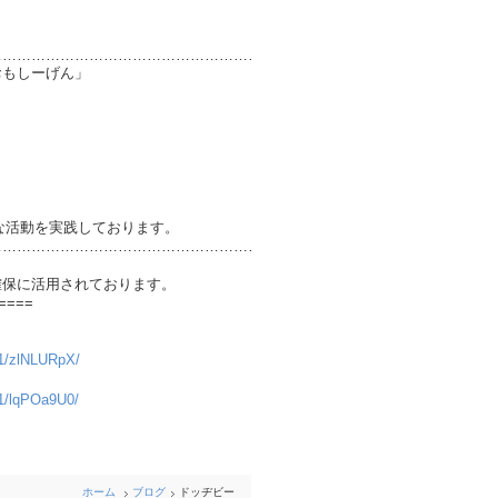
………………………………………………………
ーげん」
実践しております。
………………………………………………………
確保に活用されております。
====
241/zlNLURpX/
241/lqPOa9U0/
ホーム
ブログ
ドッヂビー