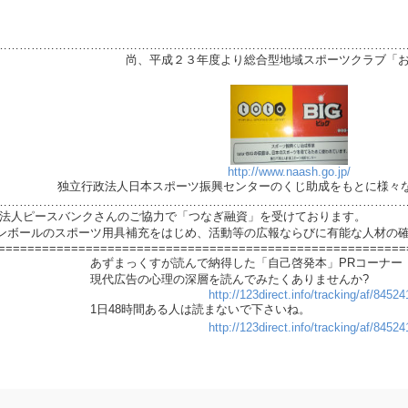
…………………………………………………………………………………………
より総合型地域スポーツクラブ「おもし
は
http://www.naash.go.jp/
ツ振興センターのくじ助成をもとに様々な活動を
…………………………………………………………………………………………
PO法人ピースバンクさんのご協力で「つなぎ融資」を受けております。
ンボールのスポーツ用具補充をはじめ、活動等の広報ならびに有能な人材の
========================================================
で納得した「自己啓発本」PRコーナー
深層を読んでみたくありませんか?
http://123direct.info/tracking/af/845
る人は読まないで下さいね。
http://123direct.info/tracking/af/845