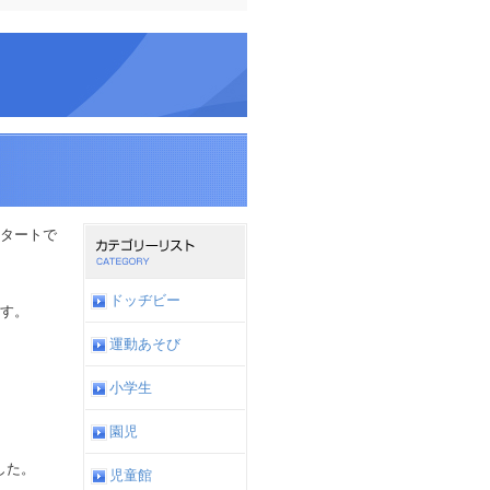
スタートで
ドッヂビー
ます。
運動あそび
小学生
園児
した。
児童館