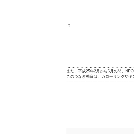
……………………………………………
尚、平成２３年度
独立行政法人日本スポー
……………………………………………
また、平成25年2月から6月の間、N
このつなぎ融資は、カローリングやキ
============================
あずまっくすが読ん
現代広告の心理の
1日48時間あ