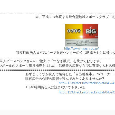
…………………………………………………………………………………………
より総合型地域スポーツクラブ「おもし
は
http://www.naash.go.jp/
ツ振興センターのくじ助成をもとに様々な活動を
…………………………………………………………………………………………
PO法人ピースバンクさんのご協力で「つなぎ融資」を受けております。
ンボールのスポーツ用具補充をはじめ、活動等の広報ならびに有能な人材の
========================================================
で納得した「自己啓発本」PRコーナー
深層を読んでみたくありませんか?
http://123direct.info/tracking/af/845
る人は読まないで下さいね。
http://123direct.info/tracking/af/845