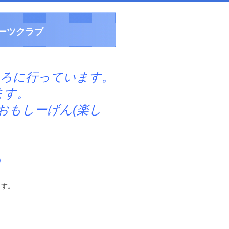
ーツクラブ
ころに行っています。
す。
しーげん(楽し
」
ます。