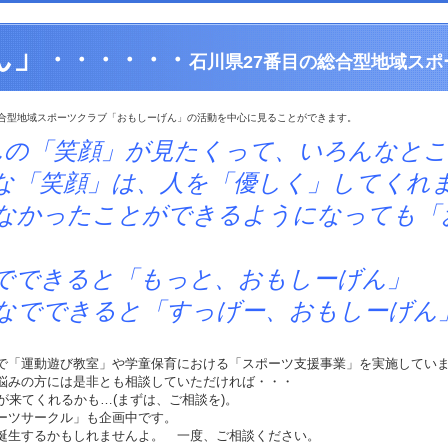
ん」
・・・・・・
石川県27番目の総合型地域スポ
合型地域スポーツクラブ「おもしーげん」の活動を中心に見ることができます。
んの「笑顔」が見たくって、いろんなと
は、人を「優しく」してくれま
とができるようになっても「おも
と「もっと、おもしーげん」
ると「すっげー、おもしーげん
で「運動遊び教室」や学童保育における「スポーツ支援事業」を実施してい
悩みの方には是非とも相談していただければ・・・
)が来てくれるかも…(まずは、ご相談を)。
ーツサークル」も企画中です。
誕生するかもしれませんよ。 一度、ご相談ください。