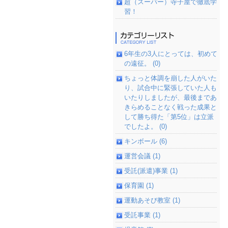
超（スーパー）寺子屋で徹底学
習！
6年生の3人にとっては、初めて
の遠征。 (0)
ちょっと体調を崩した人がいた
り、試合中に緊張していた人も
いたりしましたが、最後まであ
きらめることなく戦った成果と
して勝ち得た「第5位」は立派
でしたよ。 (0)
キンボール (6)
運営会議 (1)
受託(派遣)事業 (1)
保育園 (1)
運動あそび教室 (1)
受託事業 (1)