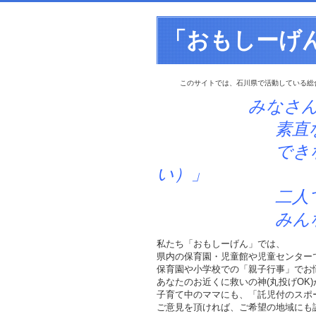
「おもしーげ
このサイトでは、石川県で活動している総
みなさ
素直な「笑顔」
できなかったこ
い）」
二人でできる
みんなででき
私たち「おもしーげん」では、
県内の保育園・児童館や児童センター
保育園や小学校での「親子行事」でお
あなたのお近くに救いの神(丸投げOK
子育て中のママにも、「託児付のスポ
ご意見を頂ければ、ご希望の地域にも