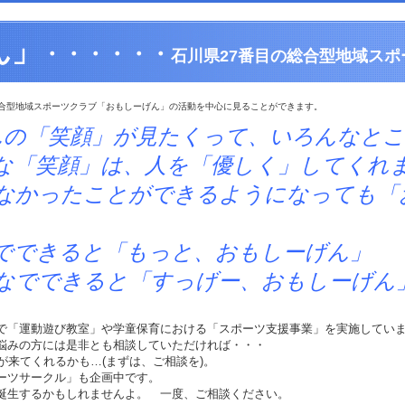
ん」
・・・・・・
石川県27番目の総合型地域スポ
合型地域スポーツクラブ「おもしーげん」の活動を中心に見ることができます。
んの「笑顔」が見たくって、いろんなと
は、人を「優しく」してくれま
とができるようになっても「おも
と「もっと、おもしーげん」
ると「すっげー、おもしーげん
で「運動遊び教室」や学童保育における「スポーツ支援事業」を実施してい
悩みの方には是非とも相談していただければ・・・
)が来てくれるかも…(まずは、ご相談を)。
ーツサークル」も企画中です。
誕生するかもしれませんよ。 一度、ご相談ください。