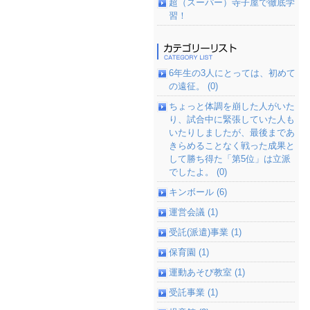
超（スーパー）寺子屋で徹底学
習！
6年生の3人にとっては、初めて
の遠征。 (0)
ちょっと体調を崩した人がいた
り、試合中に緊張していた人も
いたりしましたが、最後まであ
きらめることなく戦った成果と
して勝ち得た「第5位」は立派
でしたよ。 (0)
キンボール (6)
運営会議 (1)
受託(派遣)事業 (1)
保育園 (1)
運動あそび教室 (1)
受託事業 (1)