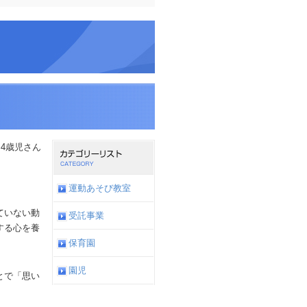
4歳児さん
運動あそび教室
ていない動
受託事業
する心を養
保育園
園児
とで「思い