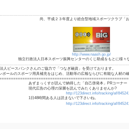
…………………………………………………………………………………………
より総合型地域スポーツクラブ「おもし
は
http://www.naash.go.jp/
ツ振興センターのくじ助成をもとに様々な活動を
…………………………………………………………………………………………
PO法人ピースバンクさんのご協力で「つなぎ融資」を受けております。
ンボールのスポーツ用具補充をはじめ、活動等の広報ならびに有能な人材の
========================================================
で納得した「自己啓発本」PRコーナー
深層を読んでみたくありませんか?
http://123direct.info/tracking/af/845
る人は読まないで下さいね。
http://123direct.info/tracking/af/845