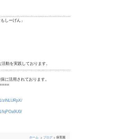
………………………………………………………
ーげん」
実践しております。
………………………………………………………
確保に活用されております。
====
241/zlNLURpX/
241/lqPOa9U0/
ホーム
ブログ
保育園