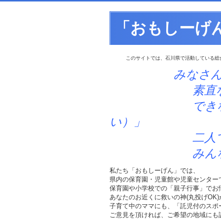
「おもしーげ
このサイトでは、石川県で活動している総
みなさ
素直な「笑顔」
できなかったこ
い）」
二人でできる
みんなででき
私たち「おもしーげん」では、
県内の保育園・児童館や児童センター
保育園や小学校での「親子行事」でお
あなたのお近くに救いの神(丸投げOK
子育て中のママにも、「託児付のスポ
ご意見を頂ければ、ご希望の地域にも