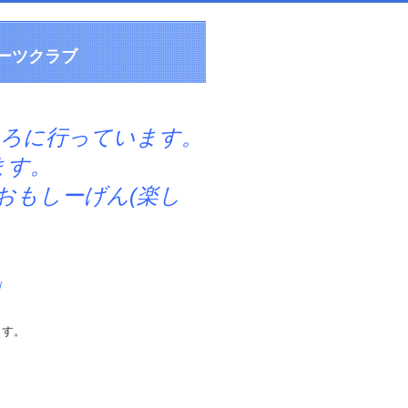
ーツクラブ
ころに行っています。
す。
しーげん(楽し
」
ます。