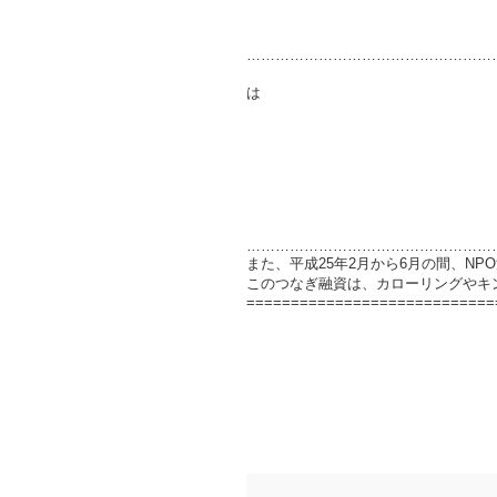
……………………………………………
尚、平成２３年度
独立行政法人日本スポー
……………………………………………
また、平成25年2月から6月の間、N
このつなぎ融資は、カローリングやキ
============================
あずまっくすが読ん
現代広告の心理の
1日48時間あ