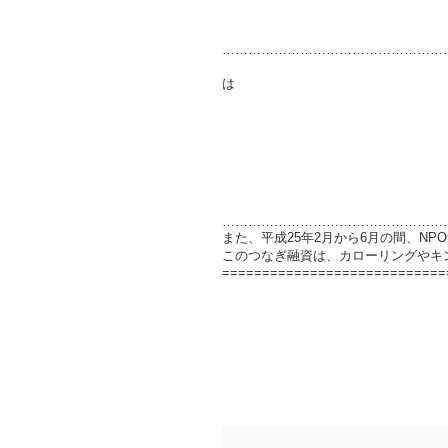
……………………………………………
尚、平成２３年度
独立行政法人日本スポー
……………………………………………
また、平成25年2月から6月の間、N
このつなぎ融資は、カローリングやキ
============================
あずまっくすが読ん
現代広告の心理の
1日48時間あ