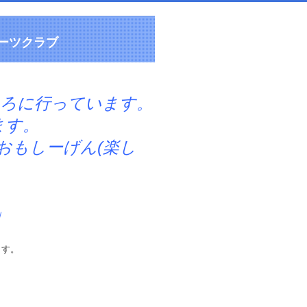
ーツクラブ
ころに行っています。
す。
しーげん(楽し
」
ます。