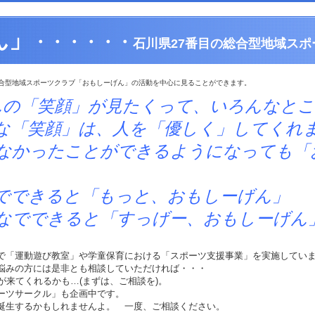
ん」
・・・・・・
石川県27番目の総合型地域スポ
合型地域スポーツクラブ「おもしーげん」の活動を中心に見ることができます。
んの「笑顔」が見たくって、いろんなと
は、人を「優しく」してくれま
とができるようになっても「おも
と「もっと、おもしーげん」
ると「すっげー、おもしーげん
で「運動遊び教室」や学童保育における「スポーツ支援事業」を実施してい
悩みの方には是非とも相談していただければ・・・
)が来てくれるかも…(まずは、ご相談を)。
ーツサークル」も企画中です。
誕生するかもしれませんよ。 一度、ご相談ください。