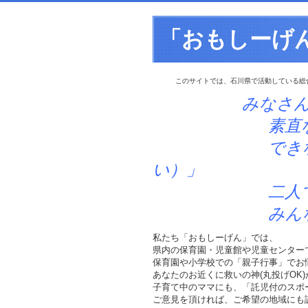
「おもしーげ
このサイトでは、石川県で活動している総
みなさ
素直な「笑顔」
できなかったこ
い）」
二人でできる
みんなででき
私たち「おもしーげん」では、
県内の保育園・児童館や児童センター
保育園や小学校での「親子行事」でお
あなたのお近くに救いの神(丸投げOK
子育て中のママにも、「託児付のスポ
ご意見を頂ければ、ご希望の地域にも