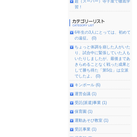
超（スーパー）寺子屋で徹底学
習！
6年生の3人にとっては、初めて
の遠征。 (0)
ちょっと体調を崩した人がいた
り、試合中に緊張していた人も
いたりしましたが、最後まであ
きらめることなく戦った成果と
して勝ち得た「第5位」は立派
でしたよ。 (0)
キンボール (6)
運営会議 (1)
受託(派遣)事業 (1)
保育園 (1)
運動あそび教室 (1)
受託事業 (1)