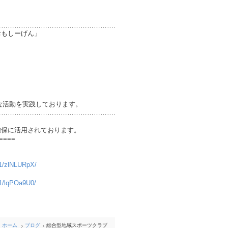
………………………………………………………
ーげん」
実践しております。
………………………………………………………
確保に活用されております。
====
241/zlNLURpX/
241/lqPOa9U0/
ホーム
ブログ
総合型地域スポーツクラブ