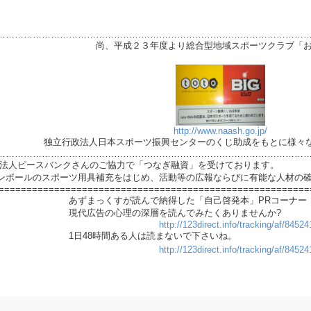
…………………………………………………………………………………………
より総合型地域スポーツクラブ「おもし
は
http://www.naash.go.jp/
ツ振興センターのくじ助成をもとに様々な活動を
…………………………………………………………………………………………
PO法人ピースバンクさんのご協力で「つなぎ融資」を受けております。
ンボールのスポーツ用具補充をはじめ、活動等の広報ならびに有能な人材の
========================================================
で納得した「自己啓発本」PRコーナー
深層を読んでみたくありませんか?
http://123direct.info/tracking/af/845
る人は読まないで下さいね。
http://123direct.info/tracking/af/845